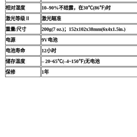
相对湿度
10–90%不结露，在30℃(86℉)时
激光等级Ⅱ
激光瞄准
重量/尺寸
200g(7 oz.)；152x102x38mm(6x4x1.5in.)
电源
9V电池
电池寿命
12小时
储存温度
– 20~65℃(–4~150℉)无电池
保修
1年