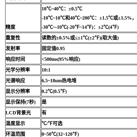
10℃~40℃：±0.5℃
-10℃~10℃和40℃~200℃：±1.5℃或±1.5
精度
-30℃~-10℃(-20℉~14℉)：±2℃(4℉)
重复性
读数的±0.5%或≤±1℃(±2℉)(取大值)
发射率
固定值0.95
响应时间
<500ms(95%响应)
光学分辨率
10:1
光谱响应
6.5~18um热电堆
显示分辨率
0.2℃(0.5℉)
显示保持(7秒)
是
LCD背景光
有
温度显示
℃/℉可选
环温范围
0~50℃(32~120℉)