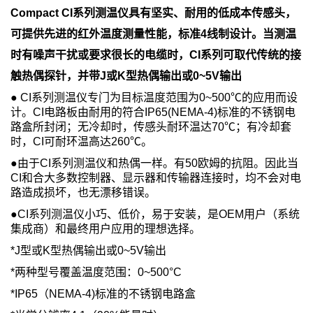
Compact CI系列测温仪具有坚实、耐用的低成本传感头，
可提供先进的红外温度测量性能，标准4线制设计。当测温
时有噪声干扰或要求很长的电缆时，CI系列可取代传统的接
触热偶探针，并带J或K型热偶输出或0~5V输出
● CI系列测温仪专门为目标温度范围为0~500℃的应用而设
计。CI电路板由耐用的符合IP65(NEMA-4)标准的不锈钢电
路盒所封闭；无冷却时，传感头耐环温达70℃；有冷却套
时，CI可耐环温高达260℃。
●由于CI系列测温仪和热偶一样。有50欧姆的抗阻。因此当
CI和合大多数控制器、显示器和传输器连接时，均不会对电
路造成损坏，也无漂移错误。
●CI系列测温仪小巧、低价，易于安装，是OEM用户（系统
集成商）和最终用户应用的理想选择。
*J型或K型热偶输出或0~5V输出
*两种型号覆盖温度范围：0~500°C
*IP65（NEMA-4)标准的不锈钢电路盒